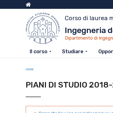
Salta
al
Menu
contenuto
Corso di laurea 
principale
top
Ingegneria de
Dipartimento di Ingegn
Il corso
Studiare
Opport
HOME
PIANI DI STUDIO 2018