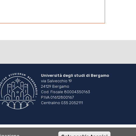
Università degli studi di Bergamo
via Salvecchio 19
24129 Bergamo
Cod. Fiscale 80004350163
P.IVA 01612800167
Centralino 035 2052111