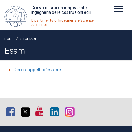
Salta
Menu
Corso di laurea magistrale
Toggl
al
Ingegneria delle costruzioni edili
top
navig
contenuto
Dipartimento di Ingegneria e Scienze
principale
Applicate
HOME
STUDIARE
Esami
Cerca appelli d'esame
Facebook
Twitter
Youtube
Linkedin
Instagram