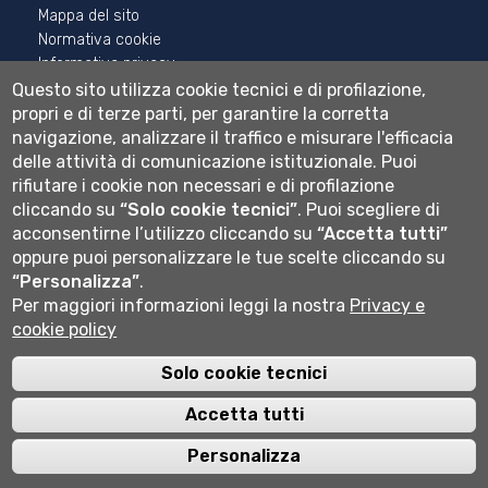
Mappa del sito
Normativa cookie
Informativa privacy
Cookie settings
Questo sito utilizza cookie tecnici e di profilazione,
propri e di terze parti, per garantire la corretta
Wi-fi
navigazione, analizzare il traffico e misurare l'efficacia
Webmail
delle attività di comunicazione istituzionale.
Puoi
rifiutare i cookie non necessari e di profilazione
cliccando su
“Solo cookie tecnici”
.
Puoi scegliere di
acconsentirne l’utilizzo cliccando su
“Accetta tutti”
Università degli studi di Bergamo
oppure puoi personalizzare le tue scelte cliccando su
via Salvecchio 19
24129 Bergamo
“Personalizza”
.
Cod. Fiscale 80004350163
Per maggiori informazioni leggi la nostra
Privacy e
P.IVA 01612800167
cookie policy
Centralino 035 2052111
Solo cookie tecnici
Accetta tutti
Personalizza