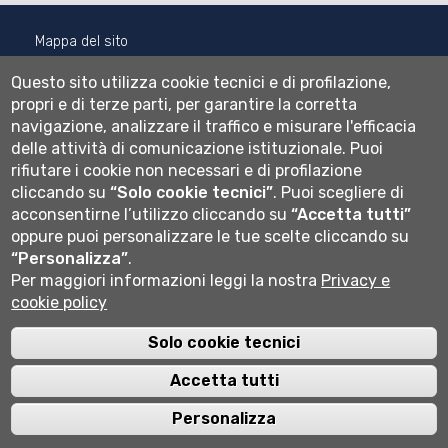
Mappa del sito
Normativa cookie
Questo sito utilizza cookie tecnici e di profilazione,
Informativa privacy
propri e di terze parti, per garantire la corretta
Cookie settings
navigazione, analizzare il traffico e misurare l'efficacia
delle attività di comunicazione istituzionale.
Puoi
Wi-fi
rifiutare i cookie non necessari e di profilazione
Webmail
cliccando su
“Solo cookie tecnici”
.
Puoi scegliere di
acconsentirne l’utilizzo cliccando su
“Accetta tutti”
oppure puoi personalizzare le tue scelte cliccando su
Università degli studi di Bergamo
“Personalizza”
.
via Salvecchio 19
Per maggiori informazioni leggi la nostra
Privacy e
24129 Bergamo
cookie policy
Cod. Fiscale 80004350163
P.IVA 01612800167
Centralino 035 2052111
Solo cookie tecnici
Accetta tutti
Personalizza