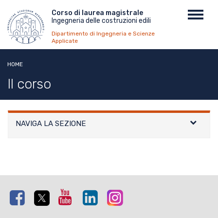
Salta
Menu
Corso di laurea magistrale
Toggl
al
Ingegneria delle costruzioni edili
top
navig
contenuto
Dipartimento di Ingegneria e Scienze
principale
Applicate
HOME
Il corso
NAVIGA LA SEZIONE
Facebook
Twitter
Youtube
Linkedin
Instagram