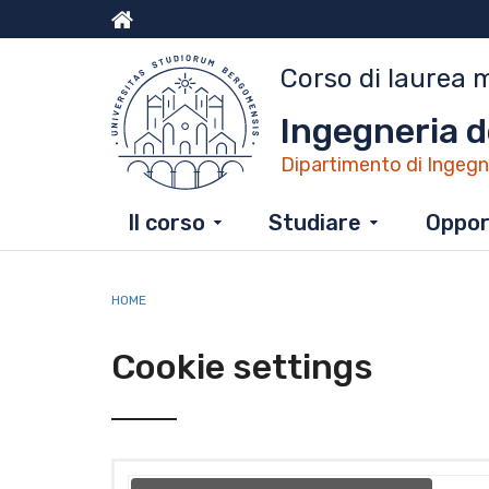
Salta
al
Menu
contenuto
Corso di laurea 
principale
top
Ingegneria de
Dipartimento di Ingegn
Il corso
Studiare
Opport
HOME
Cookie settings