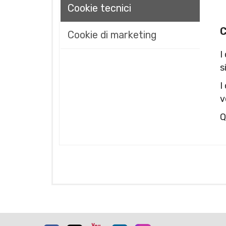
Cookie tecnici
C
Cookie di marketing
I
s
I
v
Q